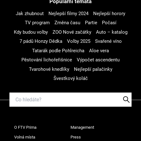
Populární témata
Jak zhubnout
Nejlepší filmy 2024
Nejlepší horory
TV program
Změna času
Partie
Počasí
Kdy budou volby
ZOO Nové začátky
Auto – katalog
7 pádů Honzy Dědka
Volby 2025
Svařené víno
Tatarák podle Pohlreicha
Aloe vera
Pěstování lichořeřišnice
Výpočet ascendentu
Tvarohové knedlíky
Nejlepší palačinky
Švestkový koláč
O FTV Prima
Management
Volná místa
Press