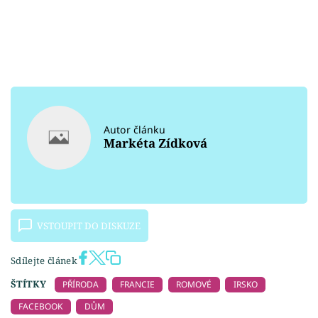
Autor článku
Markéta Zídková
VSTOUPIT DO DISKUZE
Sdílejte článek
ŠTÍTKY
PŘÍRODA
FRANCIE
ROMOVÉ
IRSKO
FACEBOOK
DŮM