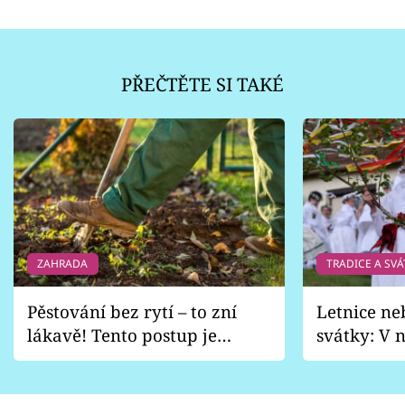
PŘEČTĚTE SI TAKÉ
ZAHRADA
TRADICE A SVÁ
Pěstování bez rytí – to zní
Letnice ne
lákavě! Tento postup je
svátky: V n
vhodný jen pro některé
pondělí z
zahrady