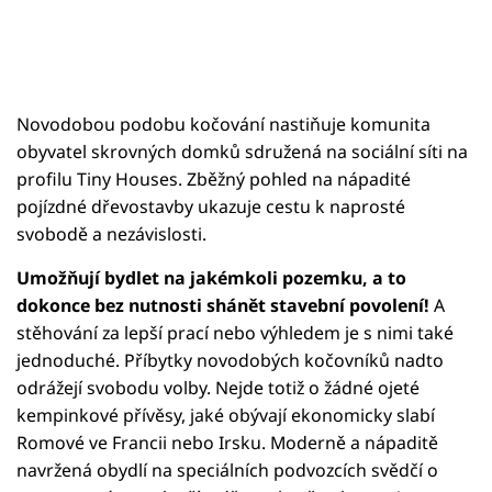
Novodobou podobu kočování nastiňuje komunita
obyvatel skrovných domků sdružená na sociální síti na
profilu Tiny Houses. Zběžný pohled na nápadité
pojízdné dřevostavby ukazuje cestu k naprosté
svobodě a nezávislosti.
Umožňují bydlet na jakémkoli pozemku, a to
dokonce bez nutnosti shánět stavební povolení!
A
stěhování za lepší prací nebo výhledem je s nimi také
jednoduché. Příbytky novodobých kočovníků nadto
odrážejí svobodu volby. Nejde totiž o žádné ojeté
kempinkové přívěsy, jaké obývají ekonomicky slabí
Romové ve Francii nebo Irsku. Moderně a nápaditě
navržená obydlí na speciálních podvozcích svědčí o