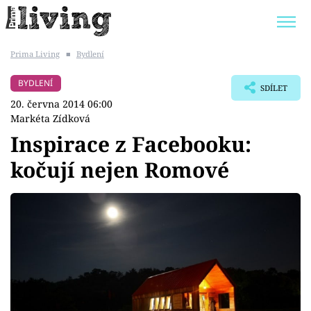
Prima Living
■
Bydlení
Trendy:
JAK UŠETŘIT
POKOJOVÉ KVĚTINY
BYDLENÍ
SDÍLET
BYDLENÍ SLAVNÝCH
ZAHRADA
20. června 2014 06:00
Markéta Zídková
Inspirace z Facebooku:
kočují nejen Romové
Témata
Bydlení
Zahrada
Design