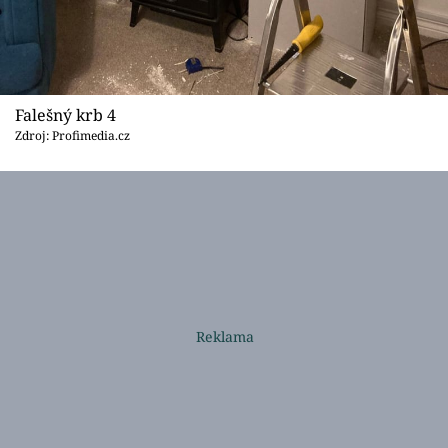
Falešný krb 4
Zdroj: Profimedia.cz