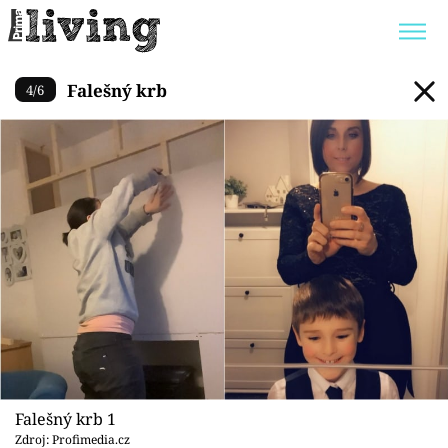
Falešný krb
Falešný krb
4
/
6
Trendy:
JAK UŠETŘIT
POKOJOVÉ KVĚTINY
BYDLENÍ SLAVNÝCH
ZAHRADA
Témata
Bydlení
Zahrada
Design
Falešný krb 1
Zdroj: Profimedia.cz