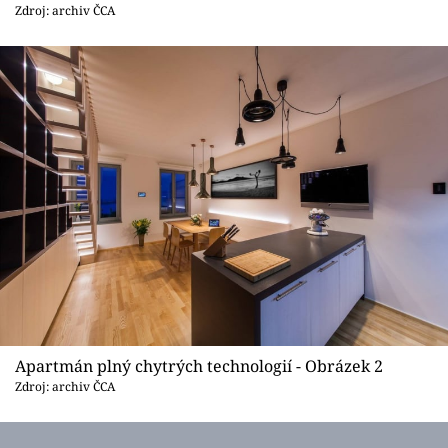
Sledujte prima+
Zdroj: archiv ČCA
Přihlášení
Sledujte nás
Apartmán plný chytrých technologií - Obrázek 2
Zdroj: archiv ČCA