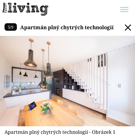
Apartmán plný chytrých tech
Apartmán plný chytrých technologií
5
/
9
Trendy:
JAK UŠETŘIT
POKOJOVÉ KVĚTINY
BYDLENÍ SLAVNÝCH
ZAHRADA
Témata
Bydlení
Zahrada
Design
Apartmán plný chytrých technologií - Obrázek 1