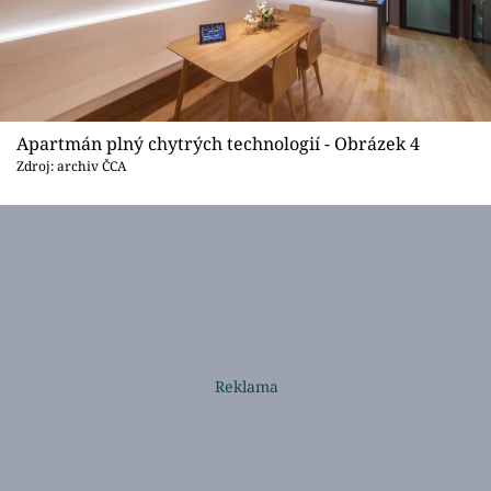
Apartmán plný chytrých technologií - Obrázek 4
Zdroj: archiv ČCA