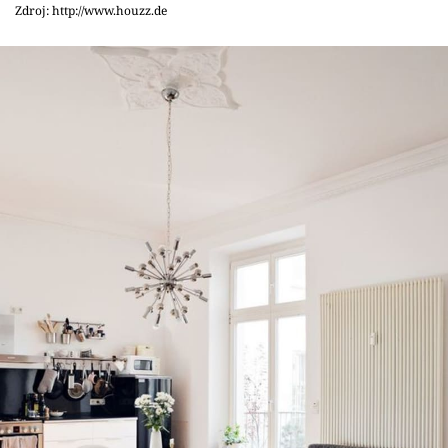
Sledujte prima+
Zdroj: http://www.houzz.de
Přihlášení
Sledujte nás