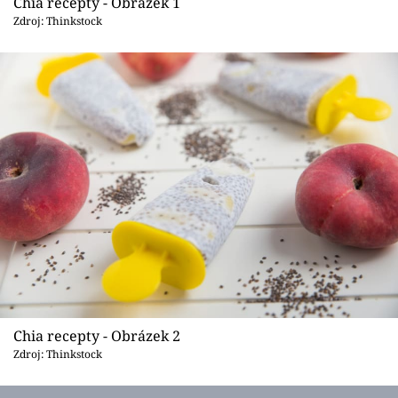
Sledujte prima+
Chia recepty - Obrázek 1
Zdroj: Thinkstock
Přihlášení
Sledujte nás
Chia recepty - Obrázek 2
Zdroj: Thinkstock