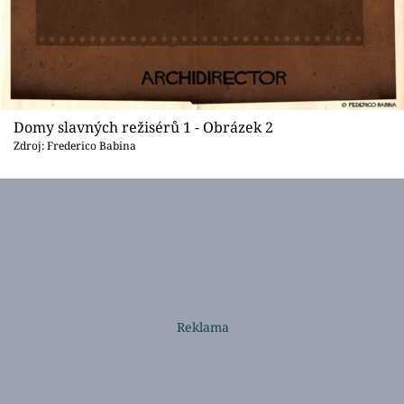
Domy slavných režisérů 1 - Obrázek 2
Zdroj: Frederico Babina