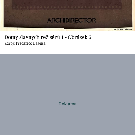
Domy slavných režisérů 1 - Obrázek 6
Zdroj: Frederico Babina