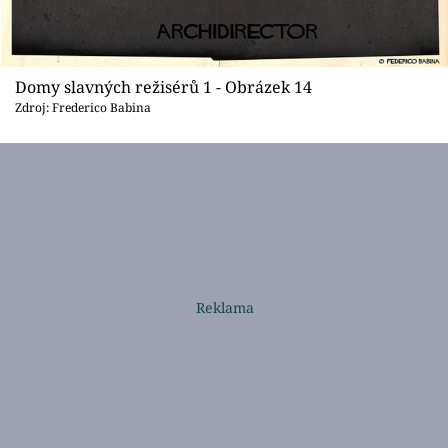
Domy slavných režisérů 1 - Obrázek 14
Zdroj: Frederico Babina