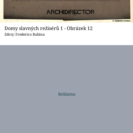
Domy slavných režisérů 1 - Obrázek 12
Zdroj: Frederico Babina