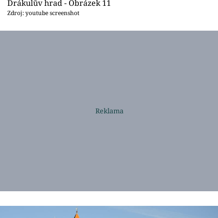
Drákulův hrad - Obrázek 11
Zdroj: youtube screenshot