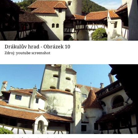
Drákulův hrad - Obrázek 10
Zdroj: youtube screenshot