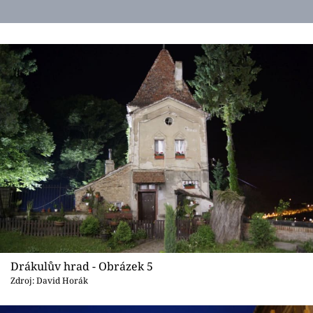
Drákulův hrad - Obrázek 5
Zdroj: David Horák