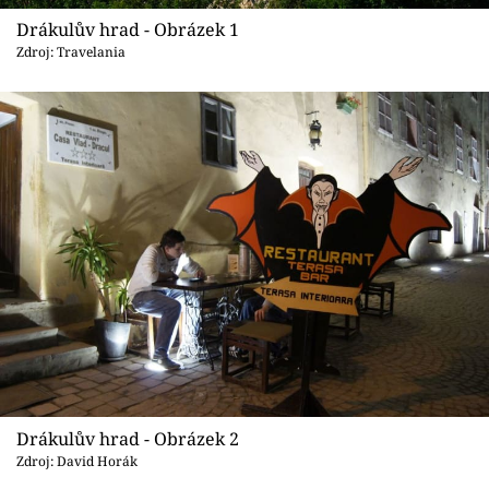
Sledujte prima+
Drákulův hrad - Obrázek 1
Zdroj: Travelania
Přihlášení
Sledujte nás
Drákulův hrad - Obrázek 2
Zdroj: David Horák