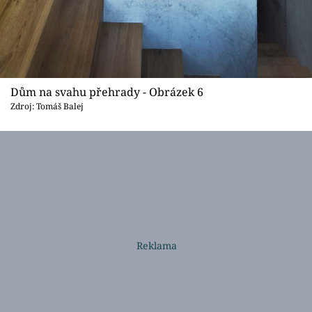
Dům na svahu přehrady - Obrázek 6
Zdroj: Tomáš Balej