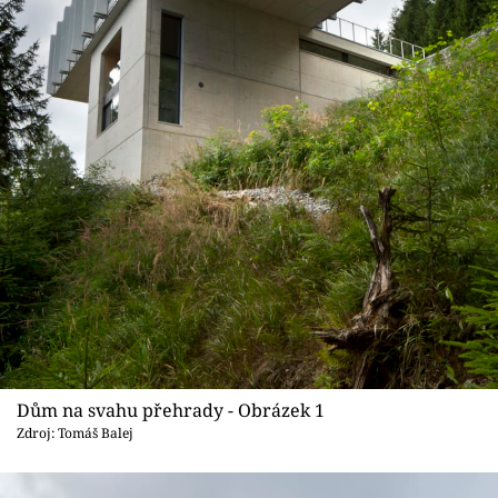
Sledujte prima+
Přihlášení
Sledujte nás
Dům na svahu přehrady - Obrázek 1
Zdroj: Tomáš Balej