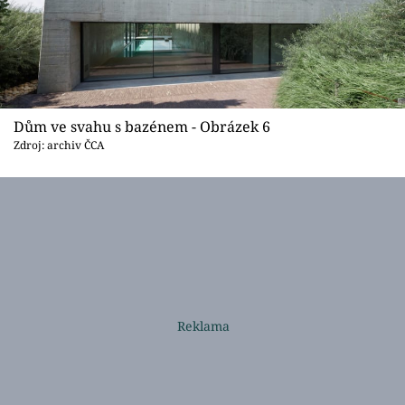
Dům ve svahu s bazénem - Obrázek 6
Zdroj: archiv ČCA