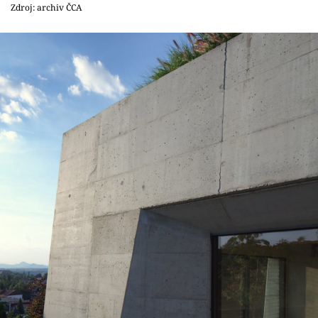
Sledujte prima+
Zdroj: archiv ČCA
Přihlášení
Sledujte nás