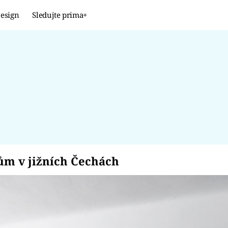
esign
Sledujte prima+
Design
TRENDY
JAK NA TO
PROMĚNY
NAŠE TIPY
 dům v jižních Čechá
m v jižních Čechách