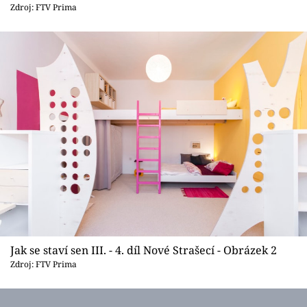
Sledujte prima+
Zdroj: FTV Prima
Přihlášení
Sledujte nás
Jak se staví sen III. - 4. díl Nové Strašecí - Obrázek 2
Zdroj: FTV Prima