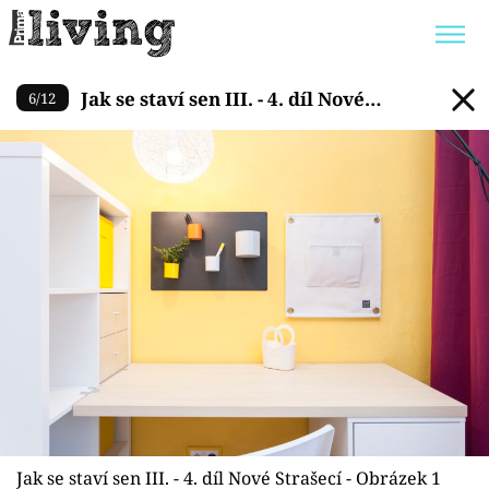
Jak se staví sen III. - 4. díl N
Jak se staví sen III. - 4. díl Nové
6
/
12
Trendy:
JAK UŠETŘIT
POKOJOVÉ KVĚTINY
Strašecí
BYDLENÍ SLAVNÝCH
ZAHRADA
Témata
Bydlení
Zahrada
Design
Jak se staví sen III. - 4. díl Nové Strašecí - Obrázek 1