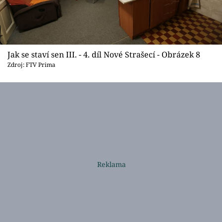
Jak se staví sen III. - 4. díl Nové Strašecí - Obrázek 8
Zdroj: FTV Prima