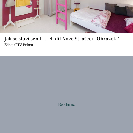
Jak se staví sen III. - 4. díl Nové Strašecí - Obrázek 4
Zdroj: FTV Prima