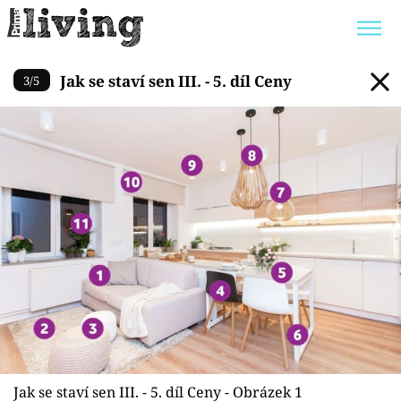
Jak se staví sen III. - 5. díl Ce
Jak se staví sen III. - 5. díl Ceny
3
/
5
Trendy:
JAK UŠETŘIT
POKOJOVÉ KVĚTINY
BYDLENÍ SLAVNÝCH
ZAHRADA
Témata
Bydlení
Zahrada
Design
Jak se staví sen III. - 5. díl Ceny - Obrázek 1