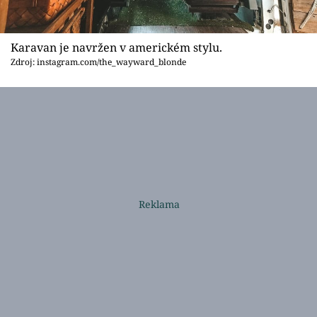
Karavan je navržen v americkém stylu.
Zdroj: instagram.com/the_wayward_blonde