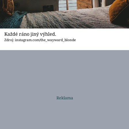
Každé ráno jiný výhled.
Zdroj: instagram.com/the_wayward_blonde