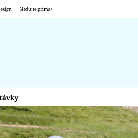
esign
Sledujte prima+
Design
TRENDY
JAK NA TO
PROMĚNY
NAŠE TIPY
hytávky
távky