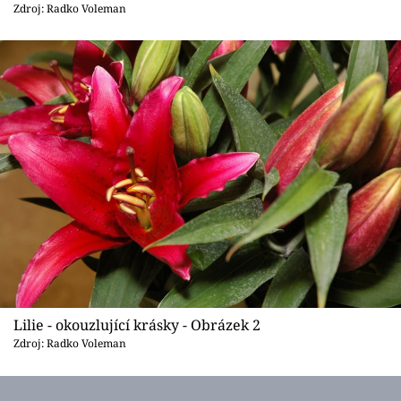
Sledujte prima+
Zdroj: Radko Voleman
Přihlášení
Sledujte nás
Lilie - okouzlující krásky - Obrázek 2
Zdroj: Radko Voleman