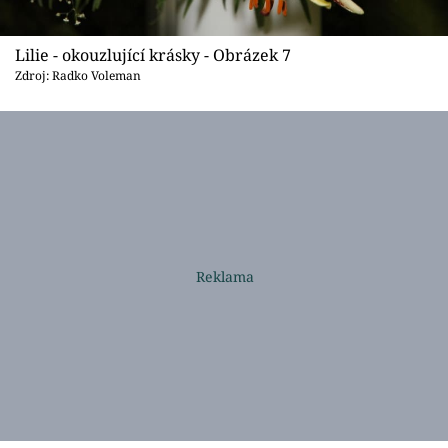
Lilie - okouzlující krásky - Obrázek 7
Zdroj: Radko Voleman