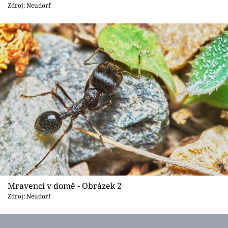
Sledujte prima+
Zdroj: Neudorf
Přihlášení
Sledujte nás
Mravenci v domě - Obrázek 2
Zdroj: Neudorf