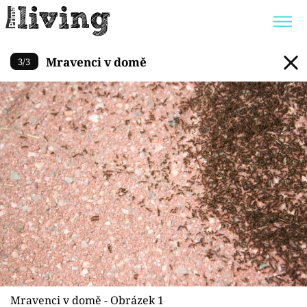
Mravenci v domě
Mravenci v domě
3
/
3
Trendy:
JAK UŠETŘIT
POKOJOVÉ KVĚTINY
BYDLENÍ SLAVNÝCH
ZAHRADA
Témata
Bydlení
Zahrada
Design
Mravenci v domě - Obrázek 1