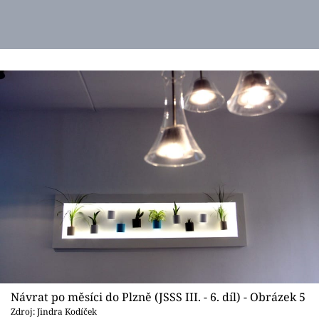
Návrat po měsíci do Plzně (JSSS III. - 6. díl) - Obrázek 5
Zdroj: Jindra Kodíček