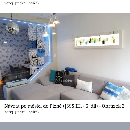
Sledujte prima+
Zdroj: Jindra Kodíček
Přihlášení
Sledujte nás
Návrat po měsíci do Plzně (JSSS III. - 6. díl) - Obrázek 2
Zdroj: Jindra Kodíček