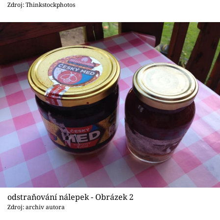
Sledujte prima+
Zdroj: Thinkstockphotos
Přihlášení
Sledujte nás
odstraňování nálepek - Obrázek 2
Zdroj: archiv autora