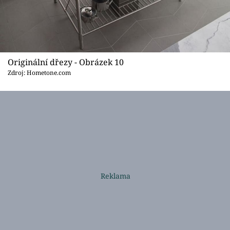
Originální dřezy - Obrázek 10
Zdroj: Hometone.com