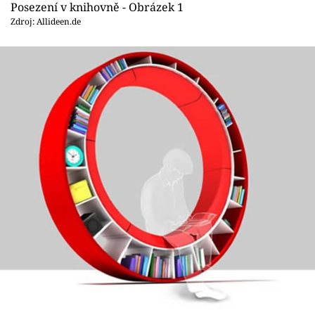
Sledujte prima+
Posezení v knihovně - Obrázek 1
Zdroj: Allideen.de
Přihlášení
Sledujte nás