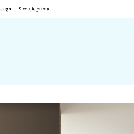
esign
Sledujte prima+
Design
TRENDY
JAK NA TO
PROMĚNY
NAŠE TIPY