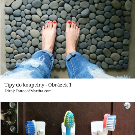
Sledujte prima+
Přihlášení
Sledujte nás
Tipy do koupelny - Obrázek 1
Zdroj: TattooedMartha.com