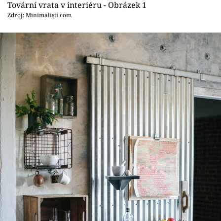
Sledujte prima+
Tovární vrata v interiéru - Obrázek 1
Zdroj: Minimalisti.com
Přihlášení
Sledujte nás