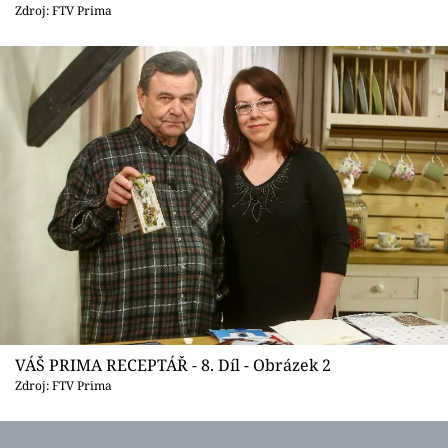
Sledujte prima+
Zdroj: FTV Prima
Přihlášení
Sledujte nás
VÁŠ PRIMA RECEPTÁŘ - 8. Díl - Obrázek 2
Zdroj: FTV Prima