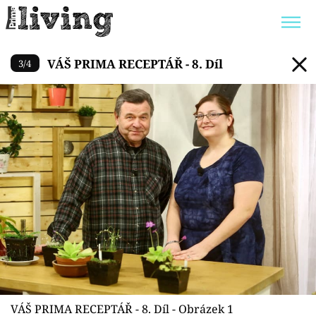
VÁŠ PRIMA RECEPTÁŘ - 8. Díl
VÁŠ PRIMA RECEPTÁŘ - 8. Díl
3
/
4
Trendy:
JAK UŠETŘIT
POKOJOVÉ KVĚTINY
BYDLENÍ SLAVNÝCH
ZAHRADA
Témata
Bydlení
Zahrada
Design
VÁŠ PRIMA RECEPTÁŘ - 8. Díl - Obrázek 1