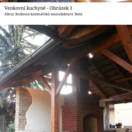
Sledujte prima+
Venkovní kuchyně - Obrázek 1
Zdroj: Rodinná kamnářská manufaktura Temr
Přihlášení
Sledujte nás