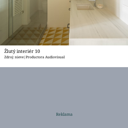
Žlutý interiér 10
Zdroj: nieve|Productora Audiovisual