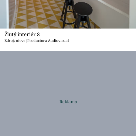
Žlutý interiér 8
Zdroj: nieve|Productora Audiovisual