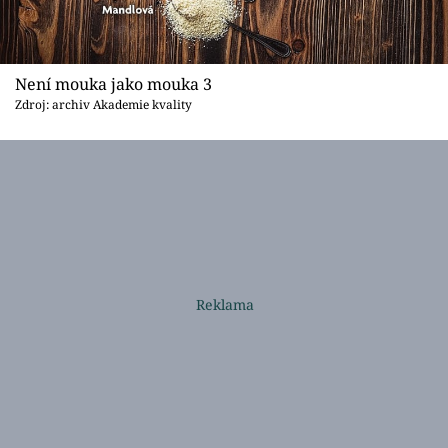
Není mouka jako mouka 3
Zdroj: archiv Akademie kvality