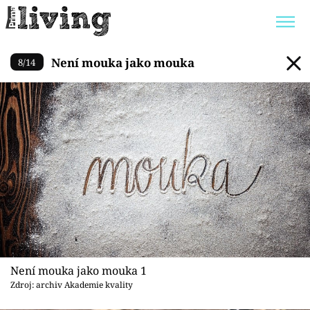
Není mouka jako mouka
Není mouka jako mouka
8
/
14
Trendy:
JAK UŠETŘIT
POKOJOVÉ KVĚTINY
BYDLENÍ SLAVNÝCH
ZAHRADA
Témata
Bydlení
Zahrada
Není mouka jako mouka 1
Design
Zdroj: archiv Akademie kvality