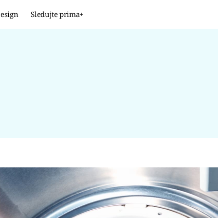
esign
Sledujte prima+
Design
TRENDY
JAK NA TO
PROMĚNY
NAŠE TIPY