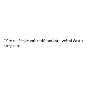
Sledujte prima+
Přihlášení
Sledujte nás
Túje na české zahradě potkáte velmi často
Zdroj: iStock