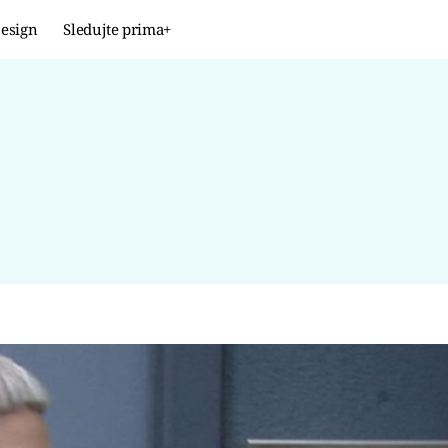
esign
Sledujte prima+
Design
TRENDY
JAK NA TO
PROMĚNY
NAŠE TIPY