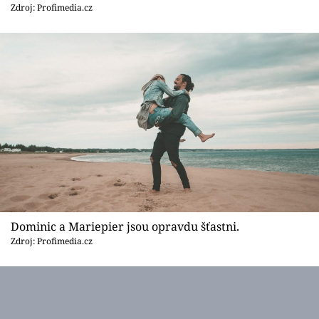
Sledujte prima+
Zdroj: Profimedia.cz
Přihlášení
Sledujte nás
Dominic a Mariepier jsou opravdu šťastni.
Zdroj: Profimedia.cz