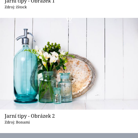
Sledujte prima+
Jarní tipy - Obrázek 1
Zdroj: iStock
Přihlášení
Sledujte nás
Jarní tipy - Obrázek 2
Zdroj: Bonami