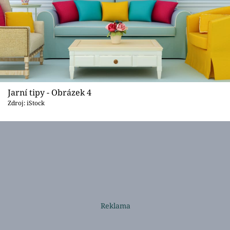
Jarní tipy - Obrázek 4
Zdroj: iStock