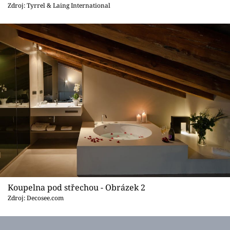
Sledujte prima+
Zdroj: Tyrrel & Laing International
Přihlášení
Sledujte nás
Koupelna pod střechou - Obrázek 2
Zdroj: Decosee.com