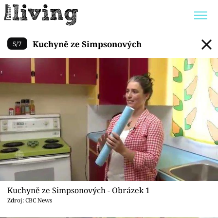
Kuchyně ze Simpsonových
Kuchyně ze Simpsonových
5
/
7
Trendy:
JAK UŠETŘIT
POKOJOVÉ KVĚTINY
BYDLENÍ SLAVNÝCH
ZAHRADA
Témata
Bydlení
Zahrada
Kuchyně ze Simpsonových - Obrázek 1
Design
Zdroj: CBC News