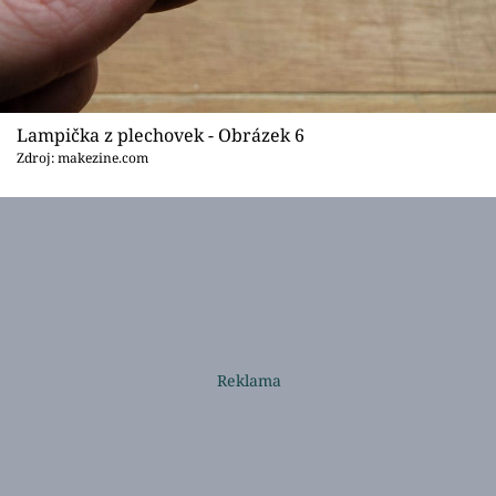
Lampička z plechovek - Obrázek 6
Zdroj: makezine.com