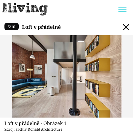
Loft v přádelně
Loft v přádelně
5
/
10
Trendy:
JAK UŠETŘIT
POKOJOVÉ KVĚTINY
BYDLENÍ SLAVNÝCH
ZAHRADA
Témata
Bydlení
Zahrada
Design
Loft v přádelně - Obrázek 1
Zdroj: archiv Donald Architecture