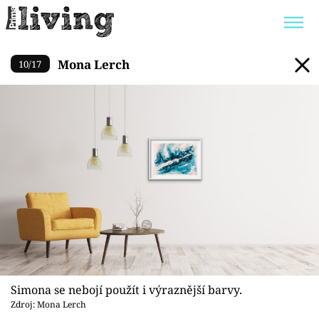
Mona Lerch
Mona Lerch
10
/
17
Trendy:
JAK UŠETŘIT
POKOJOVÉ KVĚTINY
BYDLENÍ SLAVNÝCH
ZAHRADA
Témata
Bydlení
Zahrada
Design
Simona se nebojí použít i výraznější barvy.
Zdroj: Mona Lerch