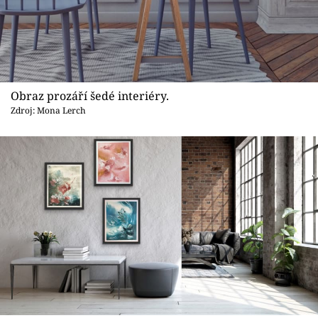
Obraz prozáří šedé interiéry.
Zdroj: Mona Lerch