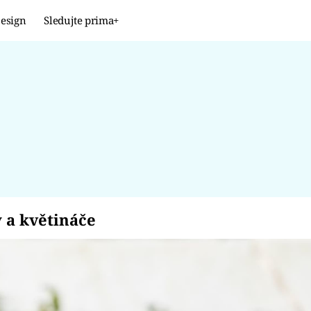
esign
Sledujte prima+
Design
TRENDY
JAK NA TO
PROMĚNY
NAŠE TIPY
íky a květináče
 a květináče