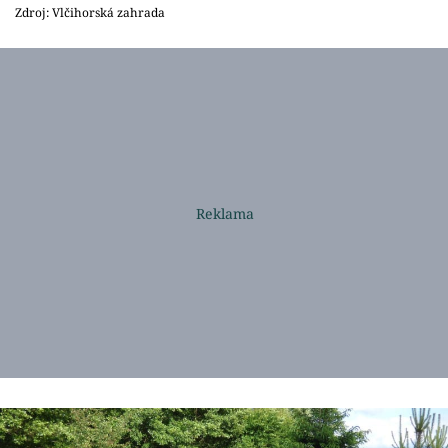
Zdroj: Vlčihorská zahrada