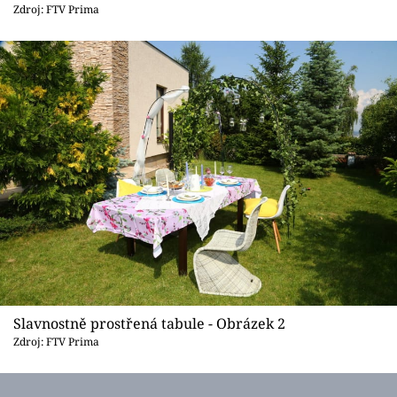
Sledujte prima+
Zdroj: FTV Prima
Přihlášení
Sledujte nás
Slavnostně prostřená tabule - Obrázek 2
Zdroj: FTV Prima