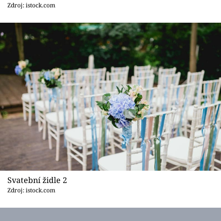
Sledujte prima+
Zdroj: istock.com
Přihlášení
Sledujte nás
Svatební židle 2
Zdroj: istock.com