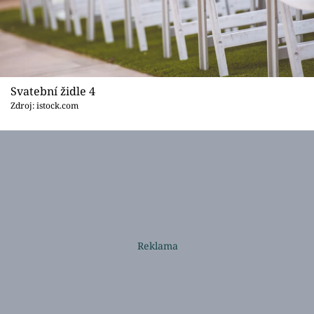
Svatební židle 4
Zdroj: istock.com