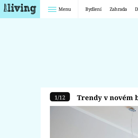
Menu
Bydlení
Zahrada
D
Bydlení
Zahrada
KUCHYNĚ
POKOJOVÉ
KVĚTINY
KOUPELNY
BALKÓN A
OBÝVACÍ POKOJ
TERASA
LOŽNICE
Trendy v nové
OKRASNÁ
Trendy v novém b
1
/
12
ZAHRADA
DĚTSKÝ POKOJ
UŽITKOVÁ
ZAHRADA
ENCYKLOPEDIE