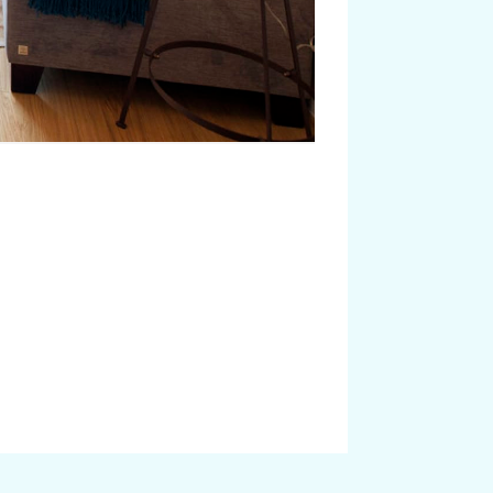
Trendy v nové
Zdroj: Nové Cha