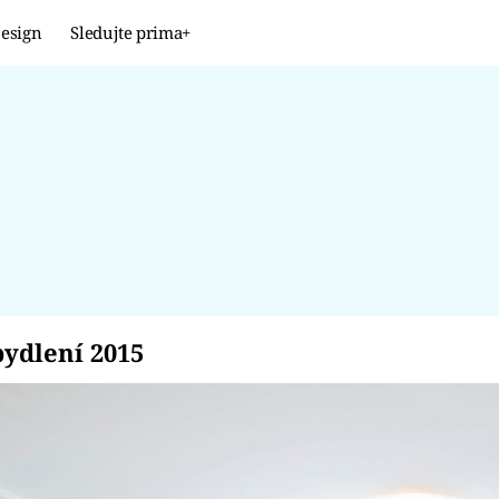
esign
Sledujte prima+
Design
TRENDY
JAK NA TO
PROMĚNY
NAŠE TIPY
m bydlení 2015
ydlení 2015