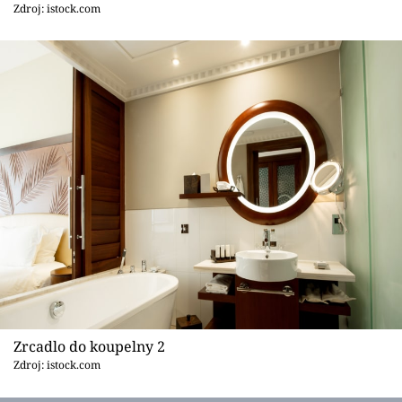
Sledujte prima+
Zdroj: istock.com
Přihlášení
Sledujte nás
Zrcadlo do koupelny 2
Zdroj: istock.com