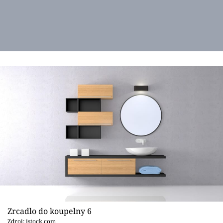
Zrcadlo do koupelny 6
Zdroj: istock.com