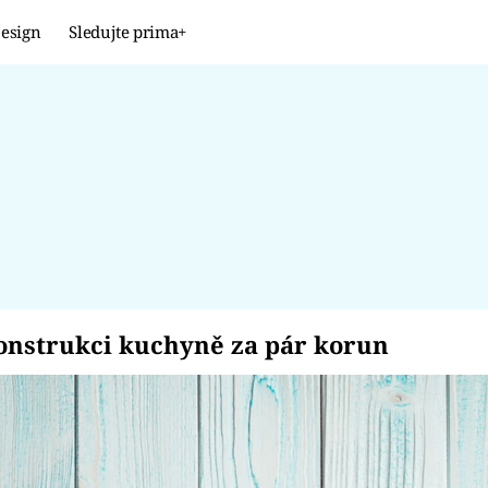
esign
Sledujte prima+
Design
TRENDY
JAK NA TO
PROMĚNY
NAŠE TIPY
a rekonstrukci kuchyn
konstrukci kuchyně za pár korun