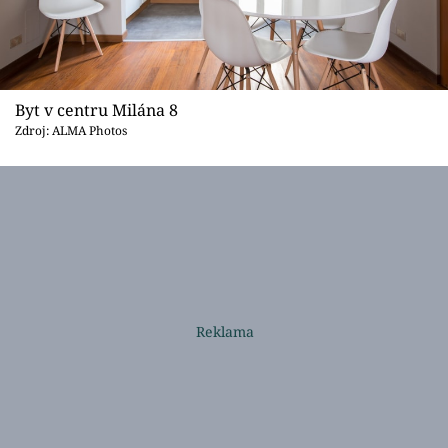
Byt v centru Milána 8
Zdroj: ALMA Photos