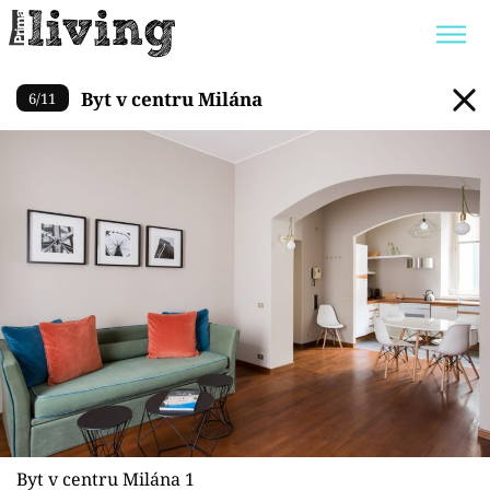
Byt v centru Milána
Byt v centru Milána
6
/
11
Trendy:
JAK UŠETŘIT
POKOJOVÉ KVĚTINY
BYDLENÍ SLAVNÝCH
ZAHRADA
Témata
Bydlení
Zahrada
Design
Byt v centru Milána 1