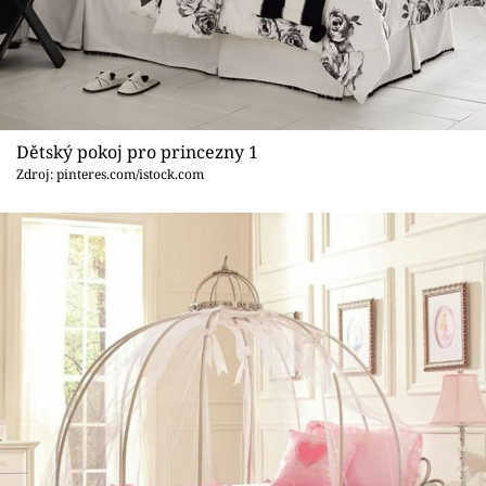
Sledujte prima+
Přihlášení
Dětský pokoj pro princezny 1
Sledujte nás
Zdroj: pinteres.com/istock.com