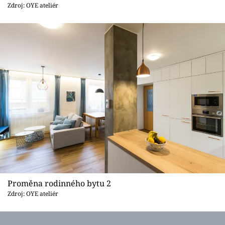
Sledujte prima+
Zdroj: OYE ateliér
Přihlášení
Sledujte nás
Proměna rodinného bytu 2
Zdroj: OYE ateliér