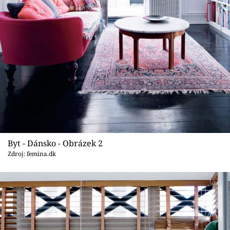
Sledujte prima+
Přihlášení
Sledujte nás
Byt - Dánsko - Obrázek 2
Zdroj: femina.dk