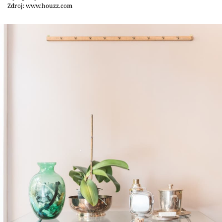
Sledujte prima+
Zdroj: www.houzz.com
Přihlášení
Sledujte nás