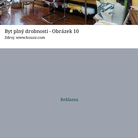
Byt plný drobností - Obrázek 10
Zdroj: www.houzz.com