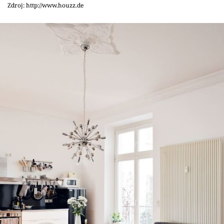
Sledujte prima+
Zdroj: http://www.houzz.de
Přihlášení
Sledujte nás